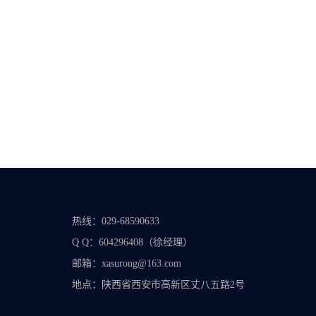
热线：029-68590633
Q Q：604296408（徐经理）
邮箱：xasurong@163.com
地点：陕西省西安市高新区丈八五路2号