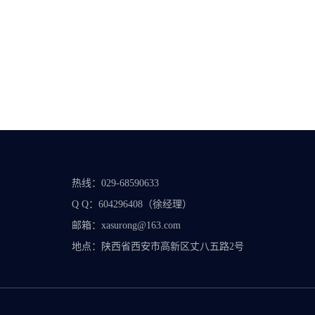
热线：029-68590633
Q Q：604296408（徐经理）
邮箱：xasurong@163.com
地点：陕西省西安市高新区丈八五路2号