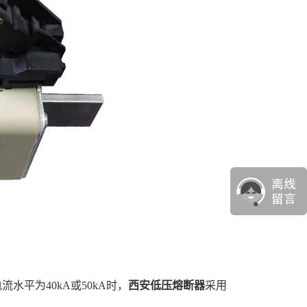
平为40kA或50kA时，
西安低压熔断器
采用