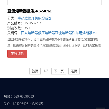
直流熔断器批发-RS-507M
分类：
手动维修开关用熔断器
产品编号：1591587714
浏览次数：3590
关键词：
西安熔断器
低压熔断器
直流熔断器
汽车用熔断器
MSD用熔断器
当回路发生故障时，如果回路故障电流小于该保护曲线交接点对应的电
流，则由综合保护装置动作真空接触器断开回路实现保护，此时真空接触
器先于高压熔断器断开回路，高压熔断器不动作。直流熔断器批发当回路
在线询价
的故障电流大于该保护交接点对应的电流时由高压熔断器
首页
1/5
下一页
尾页
热线：029-68590633
Q Q：604296408（徐经理）