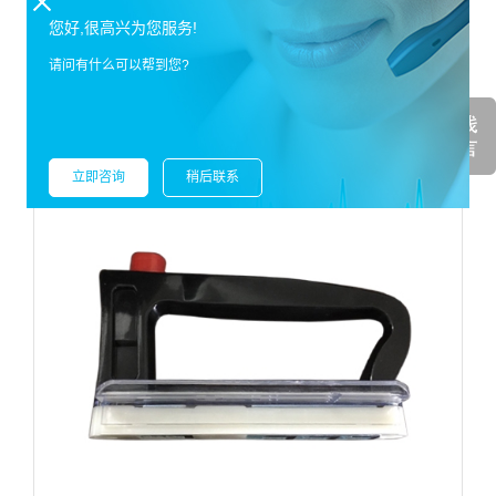
海拔超过10m的地区，应选用适用于该海拔高度的FC回路柜，其外绝缘的
您好,很高兴为您服务!
冲击和工频试验电压应符合高压电气设备绝缘试验电压的有关规定；低压
请问有什么可以帮到您?
熔断器在有爆炸危险的场所采用FC回路必须与制造厂协商，并满足相关防
在线询价
爆规程规范的要求。F-C回路开关柜的布置安
立即咨询
稍后联系