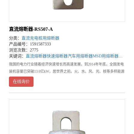
直流熔断器-RS507-A
分类：
直流充电桩用熔断器
产品编号：1591587333
浏览次数：2775
关键词：
直流熔断器
快速熔断器
汽车用熔断器
MSD用熔断器
熔断器
我国的电力行业随着经济快速增长而高速发展，到2014年年底，全国发电
装机容量已突破13.6亿kW，居世界之前。火、水、风、光、核等多样能源
犹如百花争艳。国家电网的交流输电电压达到了1000kV，直流输电电压达
在线询价
到了800kV，智能电网的建设方