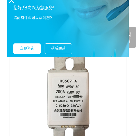
直流熔断器厂家高压熔断器串真空接触器
您好,很高兴为您服务!
(HighVoltageFuseandVacuumContactorCircuit)回路简称为F-C回路，是以高压
请问有什么可以帮到您?
限流熔断器和真空接触器为主要元件组合构成的开关装置，并安装在开关
在线询价
柜
立即咨询
稍后联系