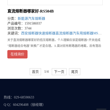
直流熔断器哪家好-RS504B
分类：
新能源汽车熔断器
产品编号：1591586937
浏览次数：3744
关键词：
西安熔断器
快速熔断器
直流熔断器
汽车用熔断器
MSD用熔断器
关于直流熔断器哪家好的低压熔断器，个人理解应该是熔断器+开关组成
“熔断器组合电器”来推广才是合理。A.面对前有断路器的堵截，后有落后
熔断器的夹击，熔断器企业联合各方加大正确、合理的产品宣传，配合国
在线询价
家相关市场监管部门将落后熔断器从市场驱除，行
首页
1/4
下一页
尾页
热线：029-68590633
Q Q：604296408（徐经理）