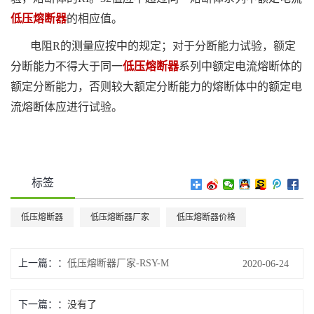
低压熔断器
的相应值。
电阻R的测量应按中的规定；对于分断能力试验，额定
分断能力不得大于同一
低压熔断器
系列中额定电流熔断体的
额定分断能力，否则较大额定分断能力的熔断体中的额定电
流熔断体应进行试验。
标签
低压熔断器
低压熔断器厂家
低压熔断器价格
上一篇：
低压熔断器厂家-RSY-M
2020-06-24
下一篇：
没有了