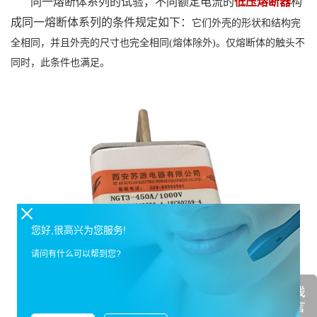
同一熔断体系列的试验，不同额定电流的
低压熔断器
构
成同一熔断体系列的条件规定如下：
它们外壳的形状和结构完
全相同，并且外壳的尺寸也完全相同
(
熔体除外
)
。仅熔断体的触头
不
同时，此条件也满足。
您好,很高兴为您服务!
请问有什么可以帮到您?