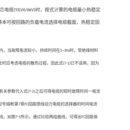
芯电缆
时，按式
计算的电缆最小热稳定
(YJLV6/6kV)
基本可按回路的负载
电流选择电缆截面，热稳定因
内，当故障电流较小，持续时间在
时，受绝缘材料
5~30s
此时应考虑电缆的散热过程，因此式
已不适
用，因为
(7-1)
有关参数代入式
之后可得电缆的短时故障时间一电流
(7-2)
型号熔断第
章
回路馈线动力电缆的选择器的时间电流
7
FC
线，如图
所示。通过比较两组曲线，可得出
回路保
7-1
FC