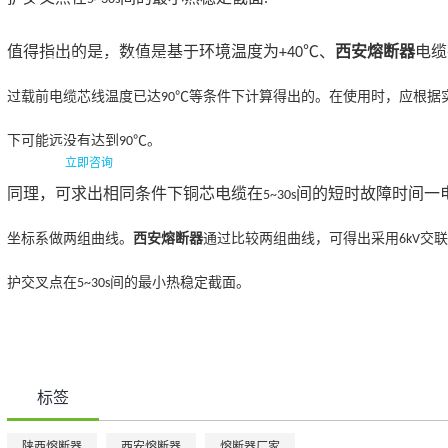
您好,很高兴为您服务!
值得指出的是，
数值是基于环境温度为
、
西安熔断器
电缆
+40℃
请问有什么可以帮到您?
过载前电缆芯线温
度已达
等条件下计算得出的。在使用时，应根据
90℃
下可能远没有达到
。
90℃
立即咨询
稍后联系
同理，可求出相同条件下铜芯电缆在
间的短时故障时间一
5~30s
坐标系做两组曲线
。
西安熔断器
通过比较两组曲线，可得出采用
交联
6kV
护交叉点在
间的最
小热稳定截面。
5~30s
标签
陕西熔断器
西安熔断器
熔断器厂家