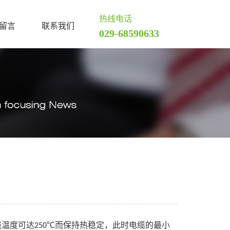
热线电话
留言
联系我们
029-68590633
线温度可达
而保持热稳定，此时电
缆的最小
250℃