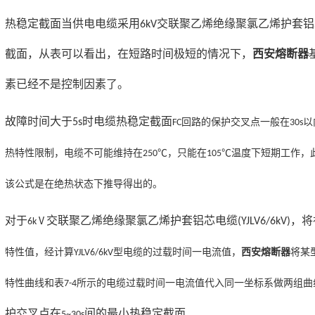
热稳定截面
当供电电缆采用
交联聚乙烯绝缘聚氯乙烯护套铝
6kV
截面
，从表可以看出，在短路时间极短的情况下，
西安熔断器
素已经不是控制因素了。
故障时间大于
时电缆热稳定截面
5s
回路的保护交叉点一般在
以
FC
30s
热特性限制，电缆不可能维持在
，只能在
温度下短期工作，
250℃
105℃
该公式是在绝热状态下推导得出的。
对于
交联聚乙烯绝缘聚氯乙烯护套铝芯电缆
，将
(YJLV6/6kV)
6kⅤ
特性值，经计算
型电缆的过载时间一电流值
，
西安熔断器
将某
YJLV6/6kV
特性曲线和表
所示的电缆过载时间一电流值代入同一坐标系做两组曲
7-4
护交叉点在
间的最小热稳定截面
.
5~30s