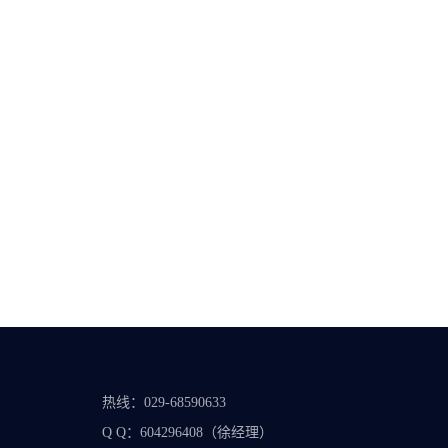
热线：029-68590633
Q Q：604296408（徐经理）