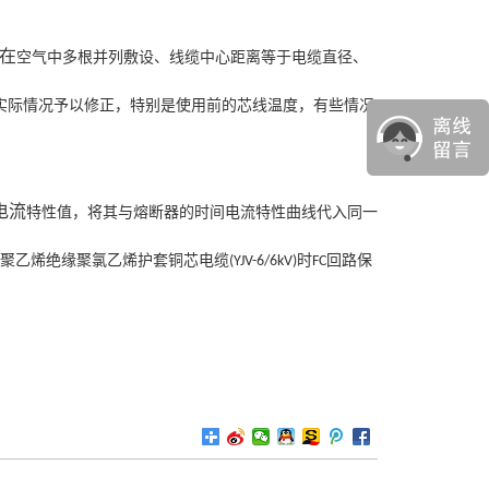
在
空气中多根并列敷设、线缆中心距离等于电缆直径、
实际情况予以修正，特别是使用前的芯线温度，有些情况
电流
特性值，将其与熔断器的时间电流特性曲线代入同一
聚乙烯绝缘聚氯乙烯护套铜芯电缆
时
回路保
(YJV-6/6kV)
FC